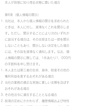
本人が容易に知り得る状態に置いた場合
第6条（個人情報の開示）
当社は，本人から個人情報の開示を求められた
ときは，本人に対し，遅滞なくこれを開示しま
す。ただし，開示することにより次のいずれか
に該当する場合は，その全部または一部を開示
しないこともあり，開示しない決定をした場合
には，その旨を遅滞なく通知します。なお，個
人情報の開示に際しては，1件あたり1，000円
の手数料を申し受けます。
本人または第三者の生命，身体，財産その他の
権利利益を害するおそれがある場合
当社の業務の適正な実施に著しい支障を及ぼす
おそれがある場合
その他法令に違反することとなる場合
前項の定めにかかわらず，履歴情報および特性