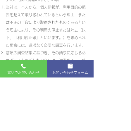
当社は，本人から，個人情報が，利用目的の範
囲を超えて取り扱われているという理由，また
は不正の手段により取得されたものであるとい
う理由により，その利用の停止または消去（以
下，「利用停止等」といいます。）を求められ
た場合には，遅滞なく必要な調査を行います。
前項の調査結果に基づき，その請求に応じる必
要があると判断した場合には，遅滞なく，当該
個人情報の利用停止等を行います。
電話でお問い合わせ
お問い合わせフォーム
当社は，前項の規定に基づき利用停止等を行っ
た場合，または利用停止等を行わない旨の決定
をしたときは，遅滞なく，これをユーザーに通
知します。
前2項にかかわらず，利用停止等に多額の費用
を有する場合その他利用停止等を行うことが困
難な場合であって，ユーザーの権利利益を保護
するために必要なこれに代わるべき措置をとれ